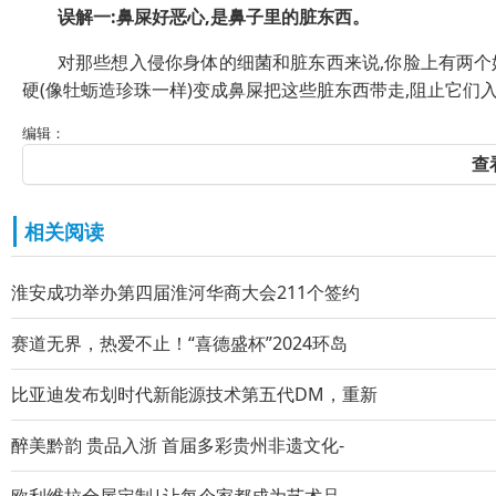
误解一:鼻屎好恶心,是鼻子里的脏东西。
对那些想入侵你身体的细菌和脏东西来说,你脸上有两个好
硬(像牡蛎造珍珠一样)变成鼻屎把这些脏东西带走,阻止它们
编辑：
查
相关阅读
淮安成功举办第四届淮河华商大会211个签约
赛道无界，热爱不止！“喜德盛杯”2024环岛
比亚迪发布划时代新能源技术第五代DM，重新
醉美黔韵 贵品入浙 首届多彩贵州非遗文化-