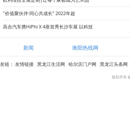
欧利维拉全屋定制|让每个家都成为艺术品
"价值聚伙伴·同心共成长” 2022年超
高合汽车携HiPhi X 4座首秀长沙车展 以科技
新闻
衡阳热线网
友链：
友情链接
黑龙江生活网
哈尔滨门户网
黑龙江头条网
版权所有