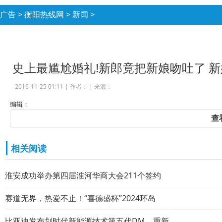
广告
>
衡阳热线网
>
新闻
>
史上最尴尬婚礼!新郎竟把新娘吻吐了 
2016-11-25 01:11 |
作者：
|
来源：
编辑：
查
相关阅读
淮安成功举办第四届淮河华商大会211个签约
赛道无界，热爱不止！“喜德盛杯”2024环岛
比亚迪发布划时代新能源技术第五代DM，重新