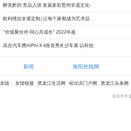
醉美黔韵 贵品入浙 首届多彩贵州非遗文化-
欧利维拉全屋定制|让每个家都成为艺术品
"价值聚伙伴·同心共成长” 2022年超
高合汽车携HiPhi X 4座首秀长沙车展 以科技
新闻
衡阳热线网
友链：
友情链接
黑龙江生活网
哈尔滨门户网
黑龙江头条网
版权所有