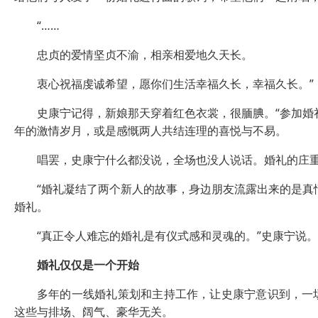
“……
忠贞的爱情坚贞不渝，相亲相爱地久天长。
衷心祝福虔诚希望，愿你们生活幸福久长，幸福久长。”
史康宁记得，新娘那天穿着红色衣裳，很腼腆。“参加婚礼
年的激情岁月，或是感慨两人共结连理的喜悦与不易。
唱罢，史康宁什么都没说，全场也没人说话。婚礼的庄重
“婚礼凝结了两个新人的故事，身边朋友流露出来的是真情
婚礼。
“真正令人难忘的婚礼是有仪式感和灵魂的。”史康宁说。
婚礼仅仅是一个开始
多年的一线婚礼策划和主持工作，让史康宁意识到，一场
这些与排场、阔气、豪华无关。