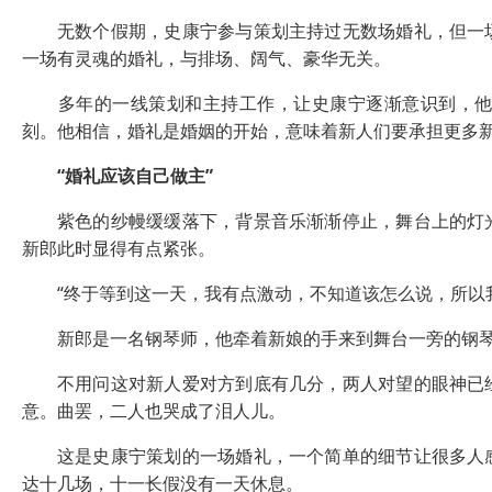
无数个假期，史康宁参与策划主持过无数场婚礼，但一场
一场有灵魂的婚礼，与排场、阔气、豪华无关。
多年的一线策划和主持工作，让史康宁逐渐意识到，他的
刻。他相信，婚礼是婚姻的开始，意味着新人们要承担更多
“婚礼应该自己做主”
紫色的纱幔缓缓落下，背景音乐渐渐停止，舞台上的灯光
新郎此时显得有点紧张。
“终于等到这一天，我有点激动，不知道该怎么说，所以我
新郎是一名钢琴师，他牵着新娘的手来到舞台一旁的钢琴
不用问这对新人爱对方到底有几分，两人对望的眼神已经
意。曲罢，二人也哭成了泪人儿。
这是史康宁策划的一场婚礼，一个简单的细节让很多人感
达十几场，十一长假没有一天休息。