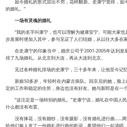
如今婚礼的形式层出不穷，花样翻新。史康宁觉得，如今
的婚礼。”
一场有灵魂的婚礼
“我的名字叫康宁，也可以理解为健康安宁。可能大家也是
步发展时便加入其中，参与见证了人们结婚，从以往大多在
在史康宁的印象当中，婚庆公司于2001-2005年达到
排了九场婚礼。从北京到大连，再从大连到北京。
见过各种婚礼排场的史康宁，三十多年来，让他至今记忆犹新
新娘50多岁，年轻时在内蒙古插队。回京后的她，脸上已
定的工作和稳定的住所，身边也没有好友。她与新郎是在一
“这注定是一场特别的婚礼。”史康宁说，婚礼在中国人民
什么都没有布置。
没有捧花，没有婚纱，没有摄影，没有婚礼进行曲……两
给他们每人发了一份婚礼进行曲的歌词，希望他们一起清唱