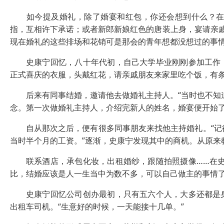
如今提及婚礼，除了婚宴和红包，你还会想到什么？在婚
指，互相许下承诺；或者新郎新娘红色的唐装上身，宴请亲
现在婚礼的这些排场和花销可是那会的青年想都没想过的事
史康宁回忆，八十年代初，自己大学毕业刚刚参加工作，
正式喜庆的衣服，头戴红花，请亲戚朋友来家里吃个饭，有
后来有同事结婚，邀请他去做婚礼主持人。“当时也不知道
念。第一次做婚礼主持人，介绍完新人的姓名，婚宴便开始了
自从那次之后，便有很多同事朋友来找他主持婚礼。“记得
当时半个月的工资。”逐渐，史康宁发现其中的商机。从原来
联系酒店，承包化妆，出租婚纱，跟随拍照摄像……在史
比，结婚应该是人一生当中为数不多，可以自己做主的事情了
史康宁回忆公司创办最初，只有五六个人，大多还都是身
出租车司机。“生意好的时候，一天能接十几单。”