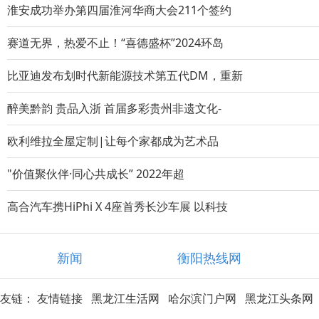
淮安成功举办第四届淮河华商大会211个签约
赛道无界，热爱不止！“喜德盛杯”2024环岛
比亚迪发布划时代新能源技术第五代DM，重新
醉美黔韵 贵品入浙 首届多彩贵州非遗文化-
欧利维拉全屋定制|让每个家都成为艺术品
"价值聚伙伴·同心共成长” 2022年超
高合汽车携HiPhi X 4座首秀长沙车展 以科技
新闻
衡阳热线网
友链：
友情链接
黑龙江生活网
哈尔滨门户网
黑龙江头条网