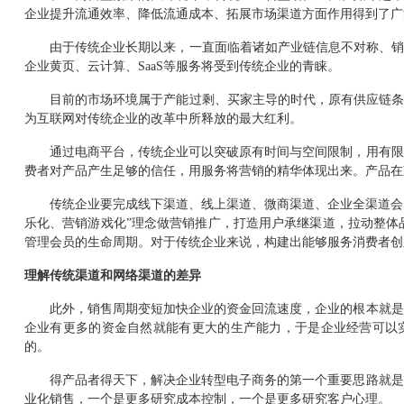
企业提升流通效率、降低流通成本、拓展市场渠道方面作用得到了广
由于传统企业长期以来，一直面临着诸如产业链信息不对称、
企业黄页
、云计算、
SaaS
等服务将受到传统企业的青睐。
目前的市场环境属于产能过剩、买家主导的时代，原有供应链
为互联网对传统企业的改革中所释放的最大红利。
通过电商平台，传统企业可以突破原有时间与空间限制，用有限
费者对产品产生足够的信任，用服务将营销的精华体现出来。产品在
传统企业要完成线下渠道、线上渠道、微商渠道、企业全渠道会
乐化、营销游戏化
”
理念做营销推广，打造用户承继渠道，拉动整体
管理会员的生命周期。对于传统企业来说，构建出能够服务消费者创
理解传统渠道和网络渠道的差异
此外，销售周期变短加快企业的资金回流速度，企业的根本就是
企业有更多的资金自然就能有更大的生产能力，于是企业经营可以
的。
得产品者得天下，解决企业转型电子商务的第一个重要思路就是
业化销售，一个是更多研究成本控制，一个是更多研究客户心理。