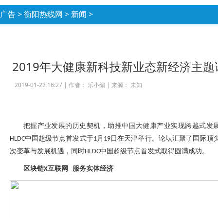
广告
>
衡阳热线网
>
新闻
>
2019年大健康新科技新业态新经济主题
2019-01-22 16:27 |
作者： 乐小编
|
来源： 未知
把握产业发展的历史契机，助推中国大健康产业实现跨越式发
中国超级节点首发式于
月
日在天津举行。论坛汇聚了国际顶
HLDC
1
19
次变革与发展机遇，同时
中国超级节点首发式取得圆满成功。
HLDC
区块链
互联网
服务实体经济
X