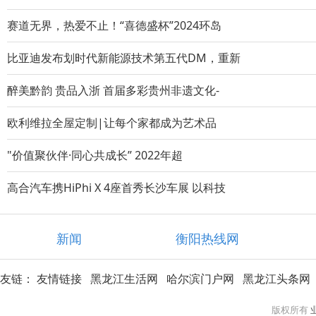
赛道无界，热爱不止！“喜德盛杯”2024环岛
比亚迪发布划时代新能源技术第五代DM，重新
醉美黔韵 贵品入浙 首届多彩贵州非遗文化-
欧利维拉全屋定制|让每个家都成为艺术品
"价值聚伙伴·同心共成长” 2022年超
高合汽车携HiPhi X 4座首秀长沙车展 以科技
新闻
衡阳热线网
友链：
友情链接
黑龙江生活网
哈尔滨门户网
黑龙江头条网
版权所有